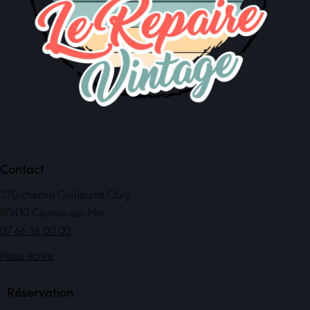
Contact
270 chemin Guillaume Obry
80410 Cayeux-sur-Mer
07 66 16 00 00
Nous écrire
Réservation