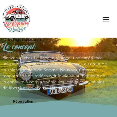
LE REPAIRE VINTAGE
Le concept
Bienvenue chez Le Repaire Vintage, une expérience
unique de location de voitures anciennes au cœur de
la splendide Baie de Somme. Nous vous offrons
l'opportunité de redécouvrir le plaisir authentique de
la conduite à bord de véhicules iconiques, symboles
de liberté et de charme intemporel.
Réservation