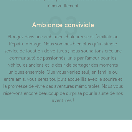
l'émerveillement.
03
Ambiance conviviale
Plongez dans une ambiance chaleureuse et familiale au
Repaire Vintage. Nous sommes bien plus qu'un simple
service de location de voitures ; nous souhaitons crée une
communauté de passionnés, unis par l’amour pour les
véhicules anciens et le désir de partager des moments
uniques ensemble. Que vous veniez seul, en famille ou
entre amis, vous serez toujours accueillis avec le sourire et
la promesse de vivre des aventures mémorables. Nous vous
réservons encore beaucoup de surprise pour la suite de nos
aventures !