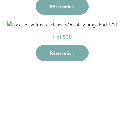
Réservation
Fiat 500
Réservation