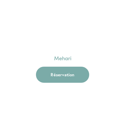
Mehari
Réservation
2CV
Réservation