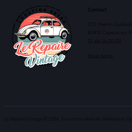
Contact
270 chemin Guillau
80410 Cayeux-sur-
07 66 16 00 00
Nous écrire
Le Repaire Vintage © 2026. Tous droits réservés. Réalisation 