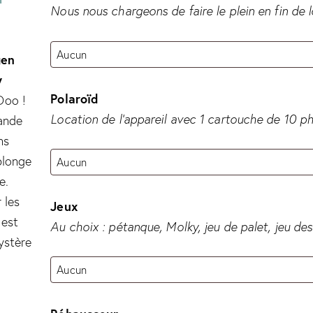
Nous nous chargeons de faire le plein en fin de 
gen
y
Polaroïd
Doo !
Location de l’appareil avec 1 cartouche de 10 p
bande
ns
plonge
e.
 les
Jeux
 est
Au choix : pétanque, Molky, jeu de palet, jeu des
ystère