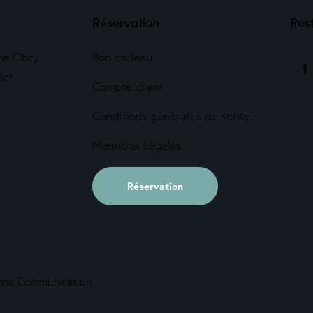
Réservation
Res
me Obry
Bon cadeau
Mer
Compte client
Conditions générales de vente
Mentions Légales
Réservation
Yanna Communication.