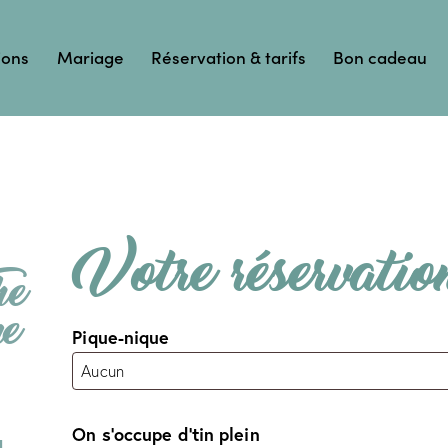
ions
Mariage
Réservation & tarifs
Bon cadeau
Votre réservatio
he
ne
Pique-nique
On s’occupe d’tin plein
N