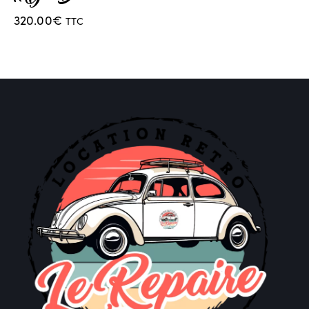
320.00
€
TTC