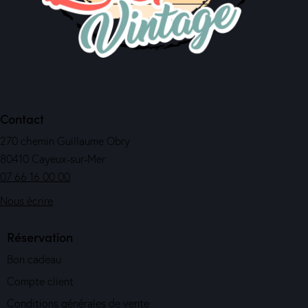
Contact
270 chemin Guillaume Obry
80410 Cayeux-sur-Mer
07 66 16 00 00
Nous écrire
Réservation
Bon cadeau
Compte client
Conditions générales de vente